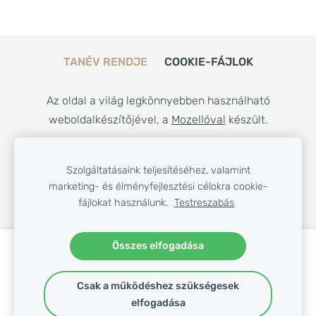
TANÉV RENDJE
COOKIE-FÁJLOK
Az oldal a világ legkönnyebben használható
weboldalkészítőjével, a
Mozellóval
készült.
Szolgáltatásaink teljesítéséhez, valamint
marketing- és élményfejlesztési célokra cookie-
fájlokat használunk.
Testreszabás
Összes elfogadása
Hozzon létre weboldalt vagy webáruházat
a Mozello segítségével.
Gyorsan, egyszerűen, programozás nélkül.
Csak a működéshez szükségesek
elfogadása